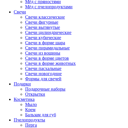
Мёд с пряностями
Мёд с пчелопродуктами
Свечи
Свечи классические
Свечи фигурные
Свечи вытянутые
Свечи цилиндрические
Свечи кубические
Свечи в форме шара
Свечи пирамидальные
Свечи из вощины
Свечи в форме цветов
Свечи в форме животных
Свечи пасхальные
Свечи новогодние
Формы для свечей
Подарки
Подарочные наборы
Открытки
Косметика
Мыло
Крем
Бальзам для губ
Пчелопродукты
Перга