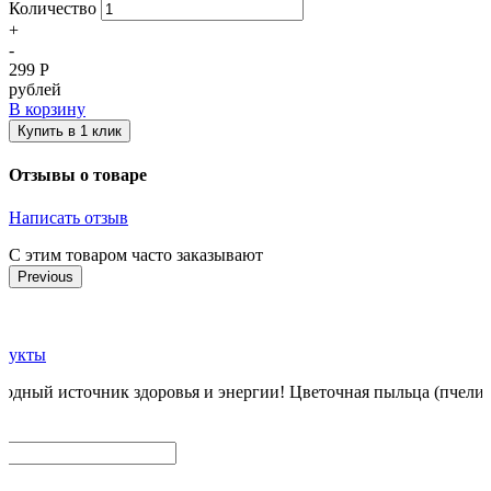
Количество
+
-
299
Р
рублей
В корзину
Купить в 1 клик
Отзывы о товаре
Написать отзыв
С этим товаром часто заказывают
Previous
дукты
дный источник здоровья и энергии! Цветочная пыльца (пчелина