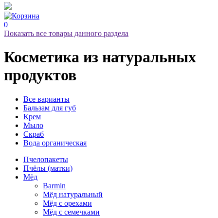
0
Показать все товары данного раздела
Косметика
из натуральных
продуктов
Все варианты
Бальзам для губ
Крем
Мыло
Скраб
Вода органическая
Пчелопакеты
Пчёлы (матки)
Мёд
Barmin
Мёд натуральный
Мёд с орехами
Мёд с семечками