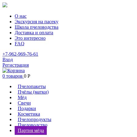
О нас
Экскурсия на пасеку
Школа пчеловодства
Доставка и оплата
Это интересно
FAQ
+7-962-969-76-61
Вход
Регистрация
0 товаров
0
Р
Пчелопакеты
Пчёлы (матки)
Мёд
Свечи
Подарки
Косметика
Пчелопродукты
Пчеловодство
Партия мёда