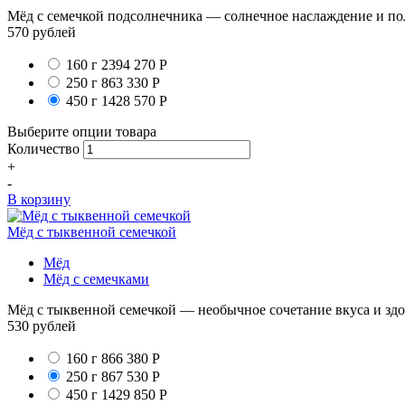
Мёд с семечкой подсолнечника — солнечное наслаждение и поль
570
рублей
160 г
2394
270
Р
250 г
863
330
Р
450 г
1428
570
Р
Выберите опции товара
Количество
+
-
В корзину
Мёд с тыквенной семечкой
Мёд
Мёд с семечками
Мёд с тыквенной семечкой — необычное сочетание вкуса и здо
530
рублей
160 г
866
380
Р
250 г
867
530
Р
450 г
1429
850
Р