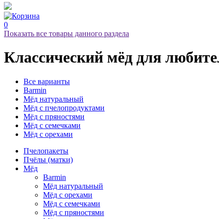
0
Показать все товары данного раздела
Классический мёд
для любите
Все варианты
Barmin
Мёд натуральный
Мёд с пчелопродуктами
Мёд с пряностями
Мёд с семечками
Мёд с орехами
Пчелопакеты
Пчёлы (матки)
Мёд
Barmin
Мёд натуральный
Мёд с орехами
Мёд с семечками
Мёд с пряностями