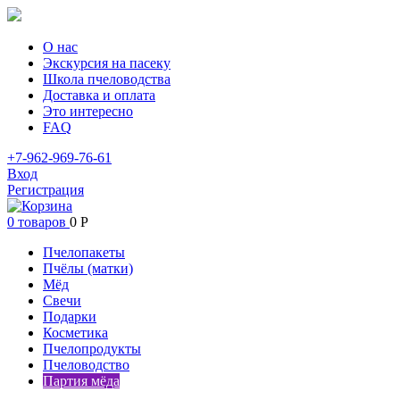
О нас
Экскурсия на пасеку
Школа пчеловодства
Доставка и оплата
Это интересно
FAQ
+7-962-969-76-61
Вход
Регистрация
0 товаров
0
Р
Пчелопакеты
Пчёлы (матки)
Мёд
Свечи
Подарки
Косметика
Пчелопродукты
Пчеловодство
Партия мёда