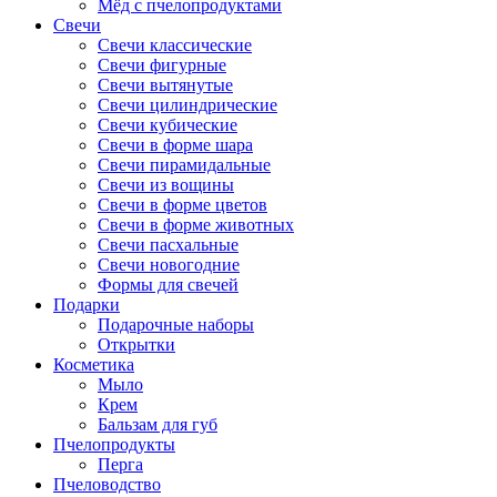
Мёд с пчелопродуктами
Свечи
Свечи классические
Свечи фигурные
Свечи вытянутые
Свечи цилиндрические
Свечи кубические
Свечи в форме шара
Свечи пирамидальные
Свечи из вощины
Свечи в форме цветов
Свечи в форме животных
Свечи пасхальные
Свечи новогодние
Формы для свечей
Подарки
Подарочные наборы
Открытки
Косметика
Мыло
Крем
Бальзам для губ
Пчелопродукты
Перга
Пчеловодство