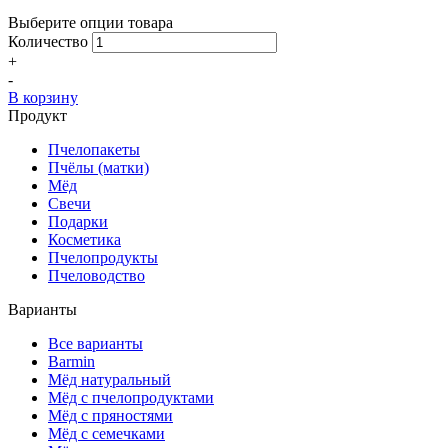
Выберите опции товара
Количество
+
-
В корзину
Продукт
Пчелопакеты
Пчёлы (матки)
Мёд
Свечи
Подарки
Косметика
Пчелопродукты
Пчеловодство
Варианты
Все варианты
Barmin
Мёд натуральный
Мёд с пчелопродуктами
Мёд с пряностями
Мёд с семечками