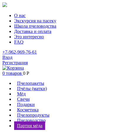
О нас
Экскурсия на пасеку
Школа пчеловодства
Доставка и оплата
Это интересно
FAQ
+7-962-969-76-61
Вход
Регистрация
0 товаров
0
Р
Пчелопакеты
Пчёлы (матки)
Мёд
Свечи
Подарки
Косметика
Пчелопродукты
Пчеловодство
Партия мёда