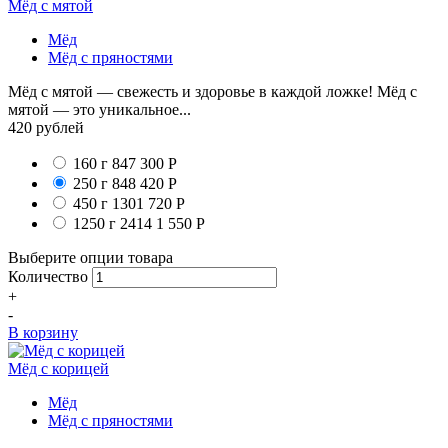
Мёд с мятой
Мёд
Мёд с пряностями
Мёд с мятой — свежесть и здоровье в каждой ложке! Мёд с
мятой — это уникальное...
420
рублей
160 г
847
300
Р
250 г
848
420
Р
450 г
1301
720
Р
1250 г
2414
1 550
Р
Выберите опции товара
Количество
+
-
В корзину
Мёд с корицей
Мёд
Мёд с пряностями