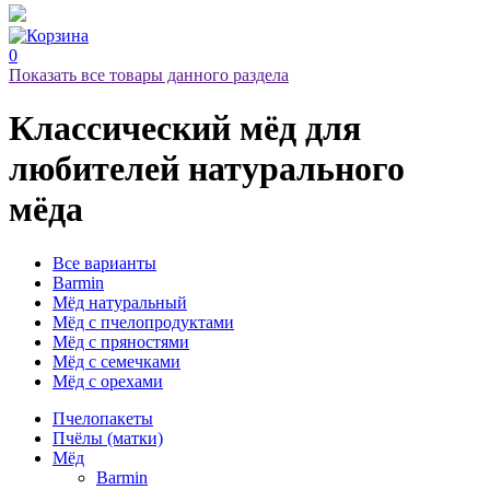
0
Показать все товары данного раздела
Классический мёд
для
любителей натурального
мёда
Все варианты
Barmin
Мёд натуральный
Мёд с пчелопродуктами
Мёд с пряностями
Мёд с семечками
Мёд с орехами
Пчелопакеты
Пчёлы (матки)
Мёд
Barmin