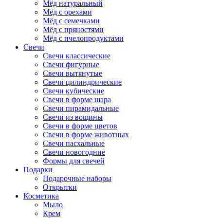
Мёд натуральный
Мёд с орехами
Мёд с семечками
Мёд с пряностями
Мёд с пчелопродуктами
Свечи
Свечи классические
Свечи фигурные
Свечи вытянутые
Свечи цилиндрические
Свечи кубические
Свечи в форме шара
Свечи пирамидальные
Свечи из вощины
Свечи в форме цветов
Свечи в форме животных
Свечи пасхальные
Свечи новогодние
Формы для свечей
Подарки
Подарочные наборы
Открытки
Косметика
Мыло
Крем