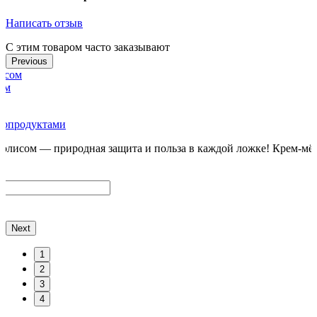
Написать отзыв
С этим товаром часто заказывают
Previous
ом
лопродуктами
олисом — природная защита и польза в каждой ложке! Крем-мёд
Next
1
2
3
4