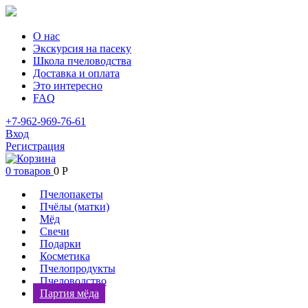
О нас
Экскурсия на пасеку
Школа пчеловодства
Доставка и оплата
Это интересно
FAQ
+7-962-969-76-61
Вход
Регистрация
0 товаров
0
Р
Пчелопакеты
Пчёлы (матки)
Мёд
Свечи
Подарки
Косметика
Пчелопродукты
Пчеловодство
Партия мёда