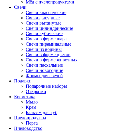
Мёд с пчелопродуктами
Свечи
Свечи классические
Свечи фигурные
Свечи вытянутые
Свечи цилиндрические
Свечи кубические
Свечи в форме шара
Свечи пирамидальные
Свечи из вощины
Свечи в форме цветов
Свечи в форме животных
Свечи пасхальные
Свечи новогодние
Формы для свечей
Подарки
Подарочные наборы
Открытки
Косметика
Мыло
Крем
Бальзам для губ
Пчелопродукты
Перга
Пчеловодство