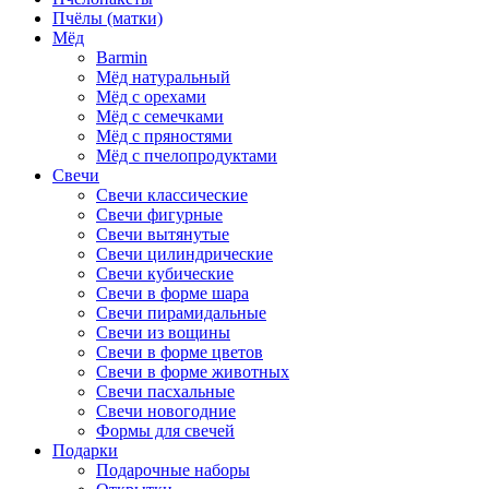
Пчёлы (матки)
Мёд
Barmin
Мёд натуральный
Мёд с орехами
Мёд с семечками
Мёд с пряностями
Мёд с пчелопродуктами
Свечи
Свечи классические
Свечи фигурные
Свечи вытянутые
Свечи цилиндрические
Свечи кубические
Свечи в форме шара
Свечи пирамидальные
Свечи из вощины
Свечи в форме цветов
Свечи в форме животных
Свечи пасхальные
Свечи новогодние
Формы для свечей
Подарки
Подарочные наборы