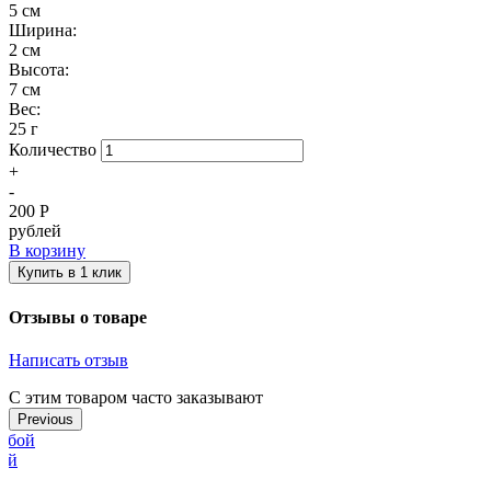
5 см
Ширина:
2 см
Высота:
7 см
Вес:
25 г
Количество
+
-
200
Р
рублей
В корзину
Купить в 1 клик
Отзывы о товаре
Написать отзыв
С этим товаром часто заказывают
Previous
бой