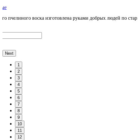
ные
ого пчелиного воска изготовлена руками добрых людей по стари
Next
1
2
3
4
5
6
7
8
9
10
11
12