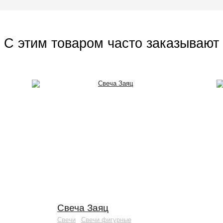
С этим товаром часто заказывают
Previous
Next
Свеча Заяц
Свечи
Свечи фигурные