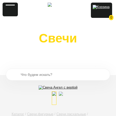
0
Свечи
из натурального воска и
вощины
Каталог
Свечи фигурные
Свечи пасхальные