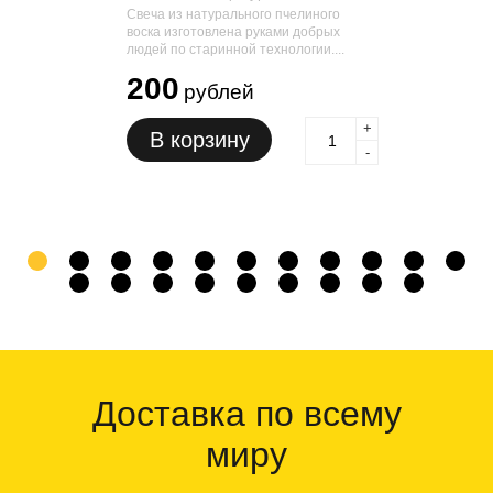
Свеча из натурального пчелиного
воска изготовлена руками добрых
людей по старинной технологии....
200
рублей
+
В корзину
-
1
2
3
4
5
6
7
8
9
10
11
12
13
14
15
16
17
18
19
20
Доставка по всему
миру