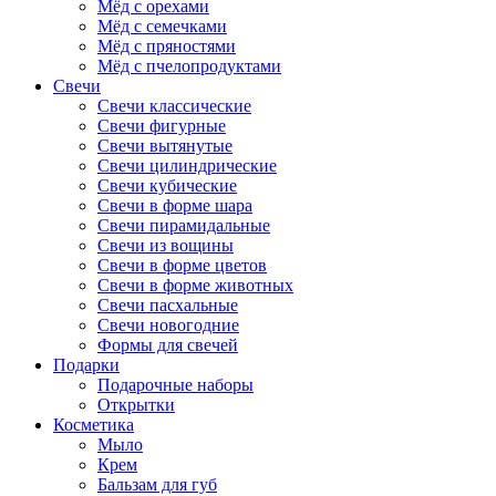
Мёд с орехами
Мёд с семечками
Мёд с пряностями
Мёд с пчелопродуктами
Свечи
Свечи классические
Свечи фигурные
Свечи вытянутые
Свечи цилиндрические
Свечи кубические
Свечи в форме шара
Свечи пирамидальные
Свечи из вощины
Свечи в форме цветов
Свечи в форме животных
Свечи пасхальные
Свечи новогодние
Формы для свечей
Подарки
Подарочные наборы
Открытки
Косметика
Мыло
Крем
Бальзам для губ