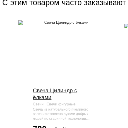
С этим товаром часто заказывают
Previous
Next
Свеча Цилиндр с
ёлками
Свечи
Свечи фигурные
Свеча из натурального пчелиного
воска изготовлена руками добрых
людей по старинной технологии....