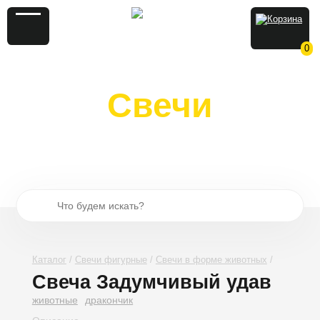
0
Свечи
из натурального воска и
вощины
Каталог
Свечи фигурные
Свечи в форме животных
Свеча Задумчивый удав
животные
дракончик