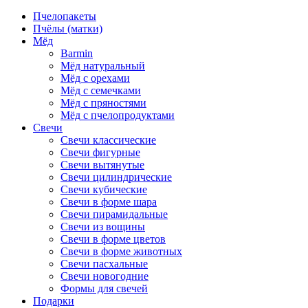
Пчелопакеты
Пчёлы (матки)
Мёд
Barmin
Мёд натуральный
Мёд с орехами
Мёд с семечками
Мёд с пряностями
Мёд с пчелопродуктами
Свечи
Свечи классические
Свечи фигурные
Свечи вытянутые
Свечи цилиндрические
Свечи кубические
Свечи в форме шара
Свечи пирамидальные
Свечи из вощины
Свечи в форме цветов
Свечи в форме животных
Свечи пасхальные
Свечи новогодние
Формы для свечей
Подарки