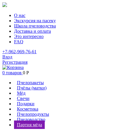
О нас
Экскурсия на пасеку
Школа пчеловодства
Доставка и оплата
Это интересно
FAQ
+7-962-969-76-61
Вход
Регистрация
0 товаров
0
Р
Пчелопакеты
Пчёлы (матки)
Мёд
Свечи
Подарки
Косметика
Пчелопродукты
Пчеловодство
Партия мёда