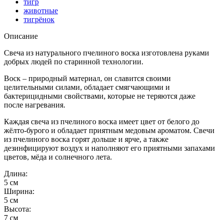
тигр
животные
тигрёнок
Описание
Свеча из натурального пчелиного воска изготовлена руками
добрых людей по старинной технологии.
Воск – природный материал, он славится своими
целительными силами, обладает смягчающими и
бактерицидными свойствами, которые не теряются даже
после нагревания.
Каждая свеча из пчелиного воска имеет цвет от белого до
жёлто-бурого и обладает приятным медовым ароматом. Свечи
из пчелиного воска горят дольше и ярче, а также
дезинфицируют воздух и наполняют его приятными запахами
цветов, мёда и солнечного лета.
Длина:
5 см
Ширина:
5 см
Высота:
7 см