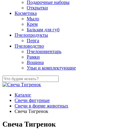
Подарочные наборы
Открытки
Косметика
Мыло
Крем
Бальзам для губ
Пчелопродукты
Перга
Пчеловодство
Пчелоинвентарь
Рамки
Вощина
Ульи и комплектующие
Каталог
Свечи фигурные
Свечи в форме животных
Свеча Тигренок
Свеча Тигренок