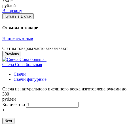
780
Р
рублей
В корзину
Купить в 1 клик
Отзывы о товаре
Написать отзыв
С этим товаром часто заказывают
Previous
Свеча Сова большая
Свечи
Свечи фигурные
..
Свеча из натурального пчелиного воска изготовлена руками до
380
рублей
Количество
+
-
В корзину
Next