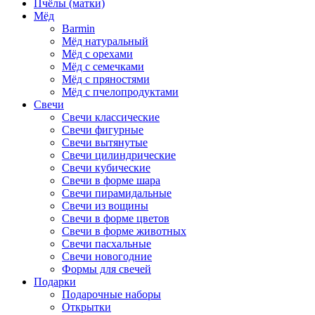
Пчёлы (матки)
Мёд
Barmin
Мёд натуральный
Мёд с орехами
Мёд с семечками
Мёд с пряностями
Мёд с пчелопродуктами
Свечи
Свечи классические
Свечи фигурные
Свечи вытянутые
Свечи цилиндрические
Свечи кубические
Свечи в форме шара
Свечи пирамидальные
Свечи из вощины
Свечи в форме цветов
Свечи в форме животных
Свечи пасхальные
Свечи новогодние
Формы для свечей
Подарки
Подарочные наборы
Открытки