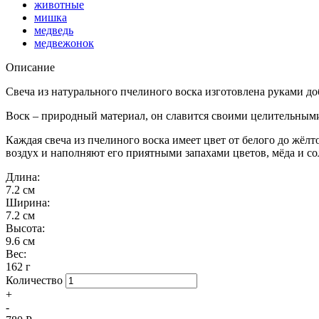
животные
мишка
медведь
медвежонок
Описание
Свеча из натурального пчелиного воска изготовлена руками д
Воск – природный материал, он славится своими целительными
Каждая свеча из пчелиного воска имеет цвет от белого до жёл
воздух и наполняют его приятными запахами цветов, мёда и со
Длина:
7.2 см
Ширина:
7.2 см
Высота:
9.6 см
Вес:
162 г
Количество
+
-