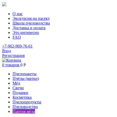
О нас
Экскурсия на пасеку
Школа пчеловодства
Доставка и оплата
Это интересно
FAQ
+7-962-969-76-61
Вход
Регистрация
0 товаров
0
Р
Пчелопакеты
Пчёлы (матки)
Мёд
Свечи
Подарки
Косметика
Пчелопродукты
Пчеловодство
Партия мёда