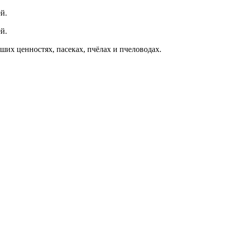
й.
й.
ших ценностях, пасеках, пчёлах и пчеловодах.