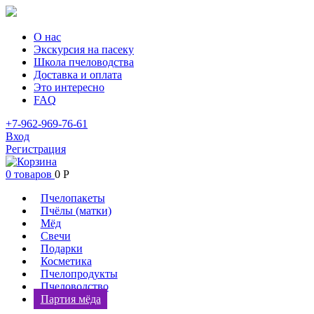
О нас
Экскурсия на пасеку
Школа пчеловодства
Доставка и оплата
Это интересно
FAQ
+7-962-969-76-61
Вход
Регистрация
0 товаров
0
Р
Пчелопакеты
Пчёлы (матки)
Мёд
Свечи
Подарки
Косметика
Пчелопродукты
Пчеловодство
Партия мёда