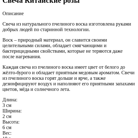
Свеча Китайские розы
Описание
Свеча из натурального пчелиного воска изготовлена руками
добрых людей по старинной технологии.
Воск – природный материал, он славится своими
целительными силами, обладает смягчающими и
бактерицидными свойствами, которые не теряются даже
после нагревания.
Каждая свеча из пчелиного воска имеет цвет от белого до
жёлто-бурого и обладает приятным медовым ароматом. Свечи
из пчелиного воска горят дольше и ярче, а также
дезинфицируют воздух и наполняют его приятными запахами
цветов, мёда и солнечного лета.
Длина:
3 см
Ширина:
2 см
Высота:
6 см
Вес: