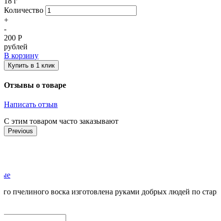
18 г
Количество
+
-
200
Р
рублей
В корзину
Купить в 1 клик
Отзывы о товаре
Написать отзыв
С этим товаром часто заказывают
Previous
ные
ого пчелиного воска изготовлена руками добрых людей по стари