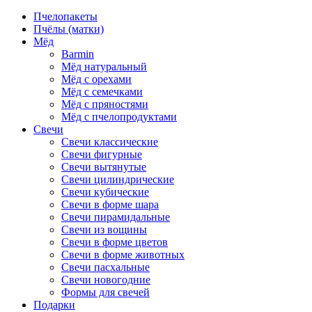
Пчелопакеты
Пчёлы (матки)
Мёд
Barmin
Мёд натуральный
Мёд с орехами
Мёд с семечками
Мёд с пряностями
Мёд с пчелопродуктами
Свечи
Свечи классические
Свечи фигурные
Свечи вытянутые
Свечи цилиндрические
Свечи кубические
Свечи в форме шара
Свечи пирамидальные
Свечи из вощины
Свечи в форме цветов
Свечи в форме животных
Свечи пасхальные
Свечи новогодние
Формы для свечей
Подарки