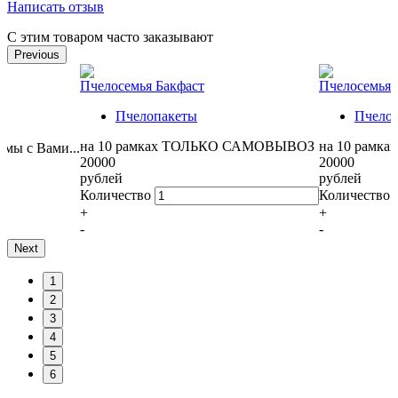
Написать отзыв
С этим товаром часто заказывают
Previous
Пчелосемья Бакфаст
Пчелосемья 
Пчелопакеты
Пчело
на 10 рамках ТОЛЬКО САМОВЫВОЗ
на 10 рам
 с Вами...
20000
20000
рублей
рублей
Количество
Количество
+
+
-
-
В корзину
В корзину
Next
1
2
3
4
5
6