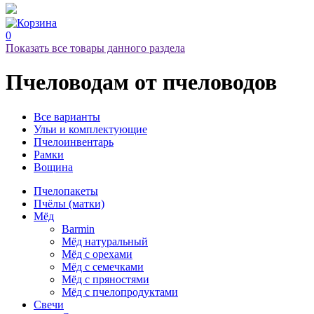
0
Показать все товары данного раздела
Пчеловодам
от пчеловодов
Все варианты
Ульи и комплектующие
Пчелоинвентарь
Рамки
Вощина
Пчелопакеты
Пчёлы (матки)
Мёд
Barmin
Мёд натуральный
Мёд с орехами
Мёд с семечками
Мёд с пряностями
Мёд с пчелопродуктами
Свечи