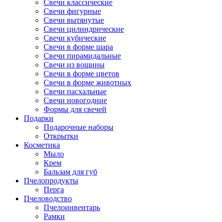
Свечи классические
Свечи фигурные
Свечи вытянутые
Свечи цилиндрические
Свечи кубические
Свечи в форме шара
Свечи пирамидальные
Свечи из вощины
Свечи в форме цветов
Свечи в форме животных
Свечи пасхальные
Свечи новогодние
Формы для свечей
Подарки
Подарочные наборы
Открытки
Косметика
Мыло
Крем
Бальзам для губ
Пчелопродукты
Перга
Пчеловодство
Пчелоинвентарь
Рамки