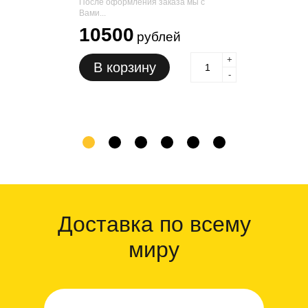
После оформления заказа мы с
Вами...
10500
рублей
+
В корзину
-
1
2
3
4
5
6
Доставка по всему
миру