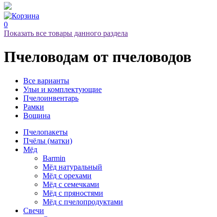
0
Показать все товары данного раздела
Пчеловодам
от пчеловодов
Все варианты
Ульи и комплектующие
Пчелоинвентарь
Рамки
Вощина
Пчелопакеты
Пчёлы (матки)
Мёд
Barmin
Мёд натуральный
Мёд с орехами
Мёд с семечками
Мёд с пряностями
Мёд с пчелопродуктами
Свечи