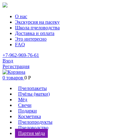
О нас
Экскурсия на пасеку
Школа пчеловодства
Доставка и оплата
Это интересно
FAQ
+7-962-969-76-61
Вход
Регистрация
0 товаров
0
Р
Пчелопакеты
Пчёлы (матки)
Мёд
Свечи
Подарки
Косметика
Пчелопродукты
Пчеловодство
Партия мёда