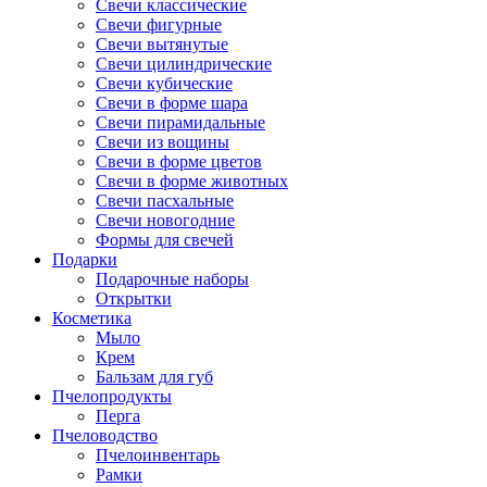
Свечи классические
Свечи фигурные
Свечи вытянутые
Свечи цилиндрические
Свечи кубические
Свечи в форме шара
Свечи пирамидальные
Свечи из вощины
Свечи в форме цветов
Свечи в форме животных
Свечи пасхальные
Свечи новогодние
Формы для свечей
Подарки
Подарочные наборы
Открытки
Косметика
Мыло
Крем
Бальзам для губ
Пчелопродукты
Перга
Пчеловодство
Пчелоинвентарь
Рамки