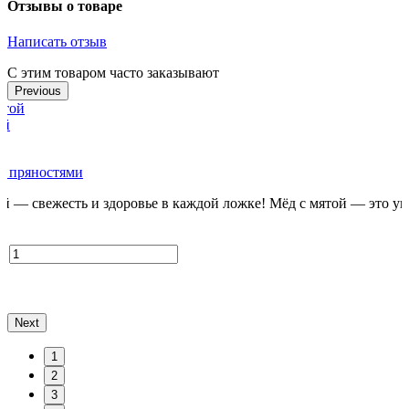
Отзывы о товаре
Написать отзыв
С этим товаром часто заказывают
Previous
ой
с пряностями
й — свежесть и здоровье в каждой ложке! Мёд с мятой — это ун
о
Next
1
2
3