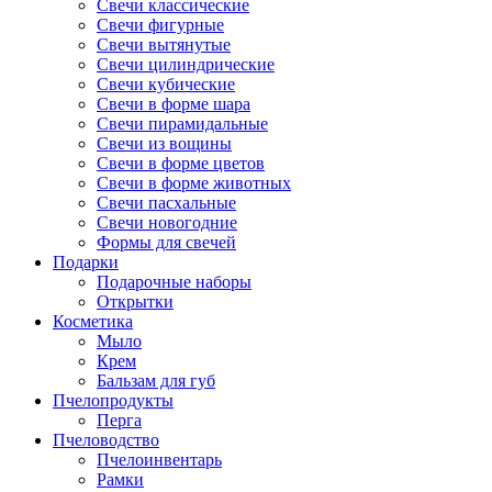
Свечи классические
Свечи фигурные
Свечи вытянутые
Свечи цилиндрические
Свечи кубические
Свечи в форме шара
Свечи пирамидальные
Свечи из вощины
Свечи в форме цветов
Свечи в форме животных
Свечи пасхальные
Свечи новогодние
Формы для свечей
Подарки
Подарочные наборы
Открытки
Косметика
Мыло
Крем
Бальзам для губ
Пчелопродукты
Перга
Пчеловодство
Пчелоинвентарь
Рамки