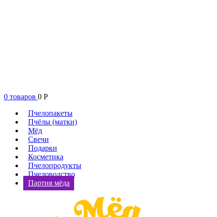
0 товаров
0
Р
Пчелопакеты
Пчёлы (матки)
Мёд
Свечи
Подарки
Косметика
Пчелопродукты
Пчеловодство
Партия мёда