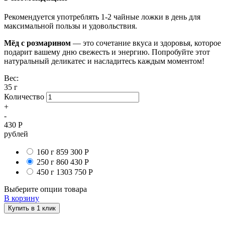
Рекомендуется употреблять 1-2 чайные ложки в день для
максимальной пользы и удовольствия.
Мёд с розмарином
— это сочетание вкуса и здоровья, которое
подарит вашему дню свежесть и энергию. Попробуйте этот
натуральный деликатес и насладитесь каждым моментом!
Вес:
35 г
Количество
+
-
430
Р
рублей
160 г
859
300
Р
250 г
860
430
Р
450 г
1303
750
Р
Выберите опции товара
В корзину
Купить в 1 клик